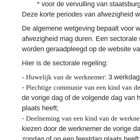
	* voor de vervulling van staatsburgerlijke verplichtingen of burgerlijke opdrachten.

Deze korte periodes van afwezigheid wo
De algemene wetgeving bepaalt voor we
afwezigheid mag duren. Een sectorale r
worden geraadpleegd op de website va
Hier is de sectorale regeling: 
- Huwelijk van de werknemer
: 3 werkdag
- 
Plechtige communie van een kind van de
de vorige dag of de volgende dag van he
plaats heeft;

- 
Deelneming van een kind van de werkneme
kiezen door de werknemer de vorige dag 
zondag of op een feestdag plaats heeft;