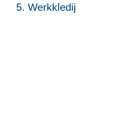
5. Werkkledij
De werkgever levert, onderhoudt en ver
* De werkgever stelt geen werkkledij ter 
De werkgever levert en vervangt werkkledi