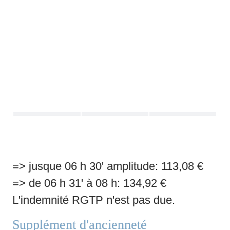
Temps de 
Salaire 
Indemnité 
service
ONSS
RGPT
11 h
111,75
2,24/h
=> jusque 06 h 30' amplitude: 113,08 €
=> de 06 h 31' à 08 h: 134,92 €
12 h
123,24
2,24/h
L'indemnité RGTP n'est pas due.
13 h
134,87
2,24/h
Supplément d'ancienneté
14 h
146,40
2,24/h