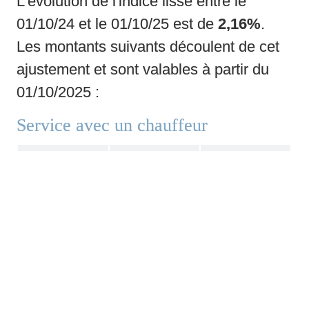
L'évolution de l'indice lissé entre le 
01/10/24 et le 01/10/25 est de 
2,16%
. 
Les montants suivants découlent de cet 
ajustement et sont valables à partir du 
01/10/2025 :
Service avec un chauffeur
Temps de 
Salaire 
Indemnité 
service
ONSS
RGPT
Jusque 06 
rémunérations 
83,39
2.24 /h
h
journalières garanties.
De 06 h 01' 
137,34
2.24 /h
à 12 h
Par heure 